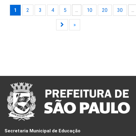
1
2
3
4
5
...
10
20
30
...
»
Secretaria Municipal de Educação