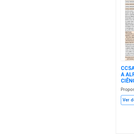
CCSA
A AL
CIÊN
Propo
Ver d