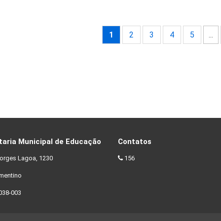
1
2
3
4
5
...
taria Municipal de Educação
Contatos
orges Lagoa, 1230
156
ementino
038-003