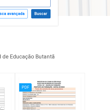
sca avançada
Buscar
al de Educação Butantã
PDF