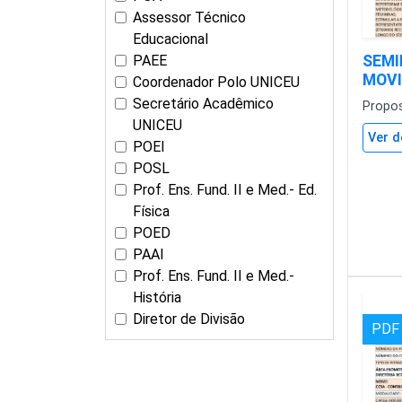
Assessor Técnico
Educacional
PAEE
SEMI
MOVI
Coordenador Polo UNICEU
Secretário Acadêmico
Propo
UNICEU
Ver d
POEI
POSL
Prof. Ens. Fund. II e Med.- Ed.
Física
POED
PAAI
Prof. Ens. Fund. II e Med.-
História
Diretor de Divisão
PDF