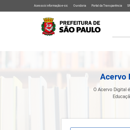
Acesso à informação e-sic
Ouvidoria
Portal da Transparência
S
Acervo 
O Acervo Digital é
Educação