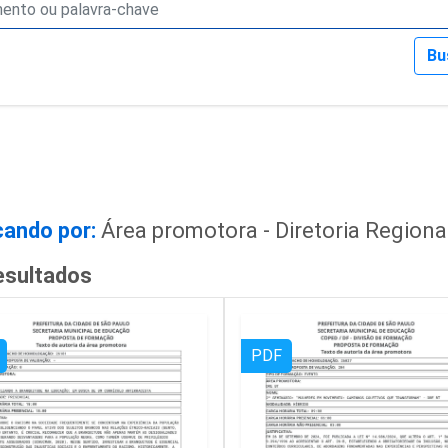
Bu
ando por:
Área promotora - Diretoria Region
esultados
PDF