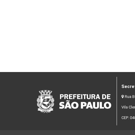
Secre
Rua B
Vila Cl
CEP: 04