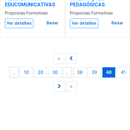
EDUCOMUNICATIVAS
PEDAGÓGICAS
Propostas Formativas
Propostas Formativas
Baixar
Baixar
Ver detalhes
Ver detalhes
«
...
10
20
30
...
38
39
40
41
»